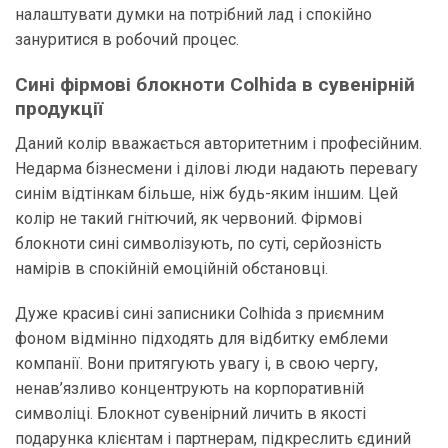
налаштувати думки на потрібний лад і спокійно
зануритися в робочий процес.
Сині фірмові блокноти Colhida в сувенірній
продукції
Даний колір вважається авторитетним і професійним.
Недарма бізнесмени і ділові люди надають перевагу
синім відтінкам більше, ніж будь-яким іншим. Цей
колір не такий гнітючий, як червоний. Фірмові
блокноти сині символізують, по суті, серйозність
намірів в спокійній емоційній обстановці.
Дуже красиві сині записники Colhida з приємним
фоном відмінно підходять для відбитку емблеми
компанії. Вони притягують увагу і, в свою чергу,
ненав’язливо концентрують на корпоративній
символіці. Блокнот сувенірний личить в якості
подарунка клієнтам і партнерам, підкреслить єдиний