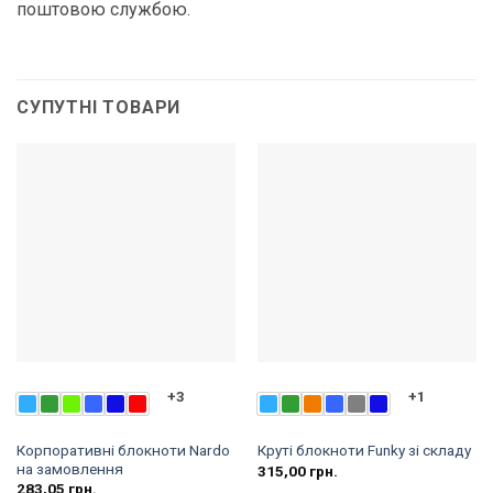
поштовою службою.
СУПУТНІ ТОВАРИ
+3
+1
Корпоративні блокноти Nardo
Круті блокноти Funky зі складу
на замовлення
315,00
грн.
283,05
грн.