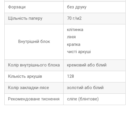
Форзаци
без друку
Щільність паперу
70 г/м2
клітинка
лінія
Внутрішній блок
крапка
чисті аркуші
Колір внутрішнього блока
кремовий або білий
Кількість аркушів
128
Колір закладки-лясе
золотий або білий
Рекомендоване тиснення
сліпе (блінтове)