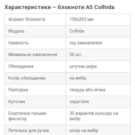
Характеристики – блокноти A5 Colhida
Формат блокнота
130х202 мм
Модель
Colhida
Наявність
під замовлення
Мінімальне замовлення
50 шт.
Обкладинка
штучна шкіра
Колір обкладинки
на вибір
Палітурка
тверда або м’яка
Куточки
округлені
Еластична тасьма-
35 варіантів кольору на
фіксатор
вибір
Петелька для ручки
колір на вибір