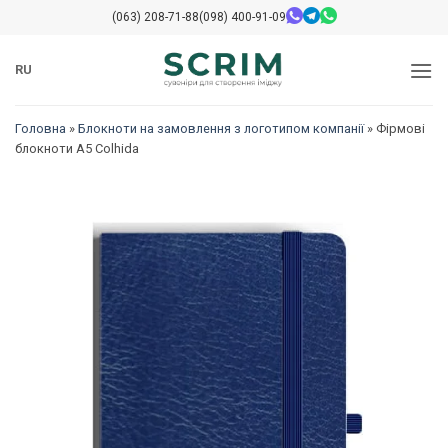
Перейти
(063) 208-71-88
(098) 400-91-09
до
змісту
RU
Головна
»
Блокноти на замовлення з логотипом компанії
»
Фірмові
блокноти A5 Colhida