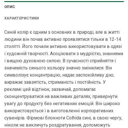
ОПИС
ХАРАКТЕРИСТИКИ
Синій колір є одним з основних в природі, але в житті
людини він почав активно проявлятися тільки в 12-14
столітті. Його почали активно використовувати в одязі
і художній творчості. Асоціювати з мудрістю, знаннями
і вищою духовною силою. В сучасності сприйняття і
значимість синього кольору значно змінилися. Він
символізує концентрацію, надає заспокійливу дію,
виражає завзятість, стриманість і постійність. У
рекламі цей відтінок, зазвичай, допомагає
сконцентруватися на важливих деталях, привернути
увагу до продукту без негативних емоцій. Він широко
використовується і в виготовленні корпоративних
сувенірів. Фірмові блокноти Colhida сині, в свою чергу,
ніколи не викличуть роздратування, допоможуть