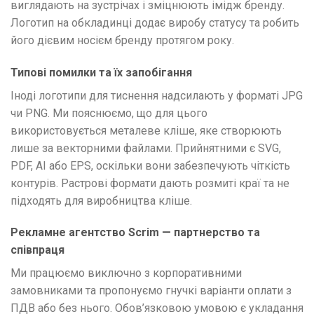
виглядають на зустрічах і зміцнюють імідж бренду.
Логотип на обкладинці додає виробу статусу та робить
його дієвим носієм бренду протягом року.
Типові помилки та їх запобігання
Іноді логотипи для тиснення надсилають у форматі JPG
чи PNG. Ми пояснюємо, що для цього
використовується металеве кліше, яке створюють
лише за векторними файлами. Прийнятними є SVG,
PDF, AI або EPS, оскільки вони забезпечують чіткість
контурів. Растрові формати дають розмиті краї та не
підходять для виробництва кліше.
Рекламне агентство Scrim — партнерство та
співпраця
Ми працюємо виключно з корпоративними
замовниками та пропонуємо гнучкі варіанти оплати з
ПДВ або без нього. Обов’язковою умовою є укладання