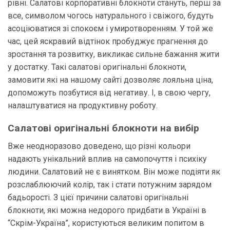
рівні. Салатові корпоративні блокноти стануть, перш за
все, символом чогось натурального і свіжого, будуть
асоціюватися зі спокоєм і умиротворенням. У той же
час, цей яскравий відтінок пробуджує прагнення до
зростання та розвитку, викликає сильне бажання жити
у достатку. Такі салатові оригінальні блокноти,
замовити які на нашому сайті дозволяє лояльна ціна,
допоможуть позбутися від негативу. І, в свою чергу,
налаштуватися на продуктивну роботу.
Салатові оригінальні блокноти на вибір
Вже неодноразово доведено, що різні кольори
надають унікальний вплив на самопочуття і психіку
людини. Салатовий не є винятком. Він може подіяти як
розслаблюючий колір, так і стати потужним зарядом
бадьорості. З цієї причини салатові оригінальні
блокноти, які можна недорого придбати в Україні в
“Скрім-Україна”, користуються великим попитом в