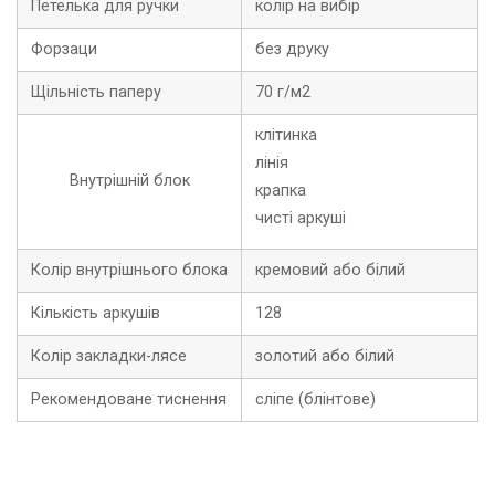
Петелька для ручки
колір на вибір
Форзаци
без друку
Щільність паперу
70 г/м2
клітинка
лінія
Внутрішній блок
крапка
чисті аркуші
Колір внутрішнього блока
кремовий або білий
Кількість аркушів
128
Колір закладки-лясе
золотий або білий
Рекомендоване тиснення
сліпе (блінтове)