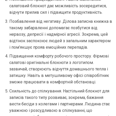
салатовий блокнот дає можливість зосередитися,
відчути прилив сил і підвищити продуктивність.
Позбавлення від негативу. Ділова записна книжка в
такому забарвленні допомагає позбутися від
нервозу, депресії і надмірної агресії. Зокрема, цей
відтінок заспокоює людей з запальним характером
і пом’якшує прояв емоційних перепадів.
Підвищення комфорту робочого простору. Фірмові
салатові оригінальні блокноти з логотипом.
зазвичай, створюють відчуття домашнього тепла і
затишку. Навіть в метушливому офісі співробітник
зможе працювати в комфортній обстановці.
Схильність до спілкування. Настільний блокнот для
записів такого типу розвиває, зокрема, бажання
вести бесіди з колегами і партнерами. Людина стає
уважною і розсудливою в спілкуванні, що