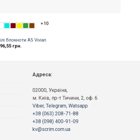
+10
ілі блокноти A5 Vivian
Рожев
296,55
грн.
296,5
Адреса:
02000, Україна,
м. Київ, пр-т Тичини, 2, оф. 6
Viber
,
Telegram
,
Watsapp
+38 (063) 208-71-88
+38 (098) 400-91-09
kv@scrim.com.ua