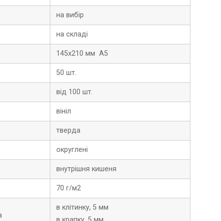
на вибір
на складі
145х210 мм А5
50 шт.
від 100 шт.
вініл
тверда
округлені
внутрішня кишеня
70 г/м2
в клітинку, 5 мм
а
в крапку, 5 мм