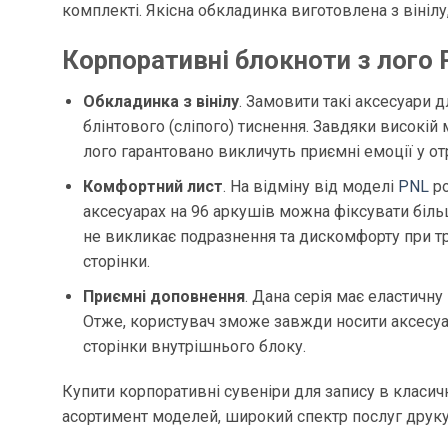
комплекті. Якісна обкладинка виготовлена ​​з віні
Корпоративні блокноти з лого P
Обкладинка з вінілу
. Замовити такі аксесуари 
блінтового (сліпого) тиснення. Завдяки високій 
лого гарантовано викличуть приємні емоції у о
Комфортний лист
. На відміну від моделі
PNL
ро
аксесуарах на 96 аркушів можна фіксувати більш
не викликає подразнення та дискомфорту при тр
сторінки.
Приємні доповнення
. Дана серія має еластичн
Отже, користувач зможе завжди носити аксесуар 
сторінки внутрішнього блоку.
Купити корпоративні сувеніри для запису в класич
асортимент моделей, широкий спектр послуг друку 