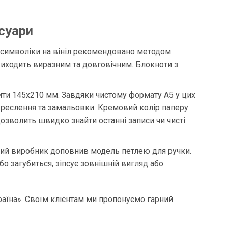
есуари
ї символіки на вініл рекомендовано методом
п виходить виразним та довговічним. Блокноти з
ити 145х210 мм. Завдяки чистому формату А5 у цих
 креслення та замальовки. Кремовий колір паперу
озволить швидко знайти останні записи чи чисті
ький виробник доповнив модель петлею для ручки.
о загубиться, зіпсує зовнішній вигляд або
раїна». Своїм клієнтам ми пропонуємо гарний