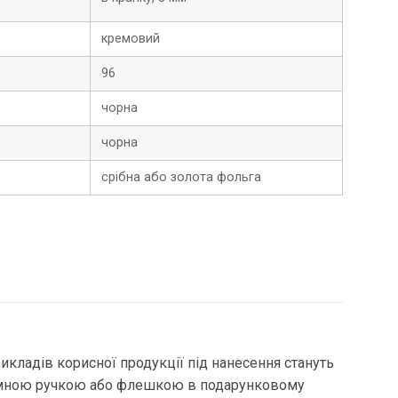
кремовий
96
чорна
чорна
срібна або золота фольга
икладів корисної продукції під нанесення стануть
темною ручкою або флешкою ​​в подарунковому