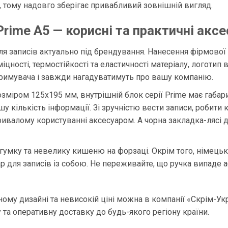
лу, тому надовго зберігає привабливий зовнішній вигляд.
rime А5 — корисні та практичні акс
для записів актуально під брендування. Нанесення фірмово
міцності, термостійкості та еластичності матеріалу, логоти
тримувача і завжди нагадуватимуть про вашу компанію.
зміром 125х195 мм, внутрішній блок серії Prime має габар
у кількість інформації. Зі зручністю вести записи, робити
ивалому користуванні аксесуаром. А чорна закладка-лясі д
у гумку та невелику кишеню на форзаці. Окрім того, німец
для записів із собою. Не переживайте, що ручка випаде аб
ному дизайні та невисокій ціні можна в компанії «Скрім-Ук
та оперативну доставку до будь-якого регіону країни.