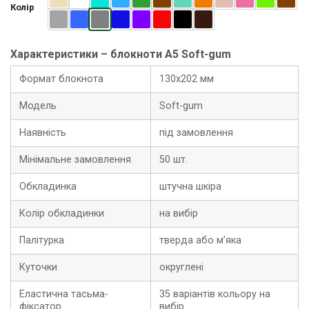
Колір
Характеристики – блокноти A5 Soft-gum
Формат блокнота
130х202 мм
Модель
Soft-gum
Наявність
під замовлення
Мінімальне замовлення
50 шт.
Обкладинка
штучна шкіра
Колір обкладинки
на вибір
Палітурка
тверда або м’яка
Куточки
округлені
Еластична тасьма-
35 варіантів кольору на
фіксатор
вибір