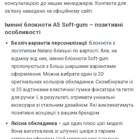
консультацією до наших менеджерів. Контакти для
зв’язку наведено на офіційному сайті.
Іменні блокноти А5 Soft-gum – позитивні
особливості
Безліч варіантів персоналізації
.
Блокноти з
логотипом
Natano близькі по вартості. Але, на
відміну від них, іменні блокноти Soft-gum
пропонуються з більш ширшими варіантами
оформлення. Можна вибрати один із 20
оригінальних кольорів обкладинки. Скомбінувати їх
із 35 відтінками еластичної гумки-фіксатора та петлі
для ручки. І, в результаті, отримати унікальні
аксесуари зі стильним дизайном. Які викликатимуть
позитивні асоціації з вашим брендом.
Якісна обкладинка
– ще один плюс цієї моделі.
Вона виготовлена ​​зі штучної шкіри з гарним
матовим ефектом. Цей матеріал має відмінну