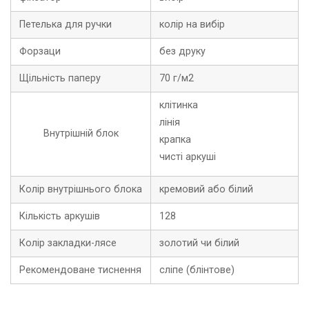
Петелька для ручки
колір на вибір
Форзаци
без друку
Щільність паперу
70 г/м2
клітинка
лінія
Внутрішній блок
крапка
чисті аркуші
Колір внутрішнього блока
кремовий або білий
Кількість аркушів
128
Колір закладки-лясе
золотий чи білий
Рекомендоване тиснення
сліпе (блінтове)