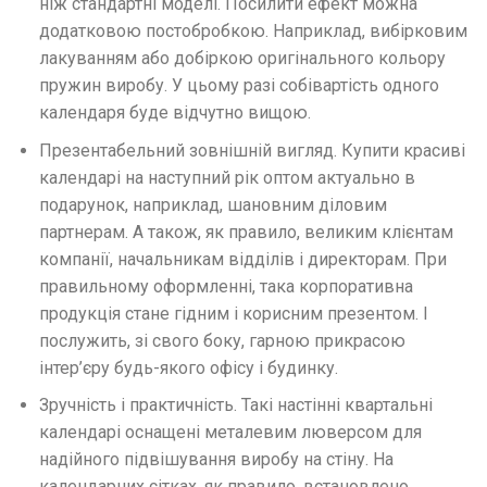
ніж стандартні моделі. Посилити ефект можна
додатковою постобробкою. Наприклад, вибірковим
лакуванням або добіркою оригінального кольору
пружин виробу. У цьому разі собівартість одного
календаря буде відчутно вищою.
Презентабельний зовнішній вигляд. Купити красиві
календарі на наступний рік оптом актуально в
подарунок, наприклад, шановним діловим
партнерам. А також, як правило, великим клієнтам
компанії, начальникам відділів і директорам. При
правильному оформленні, така корпоративна
продукція стане гідним і корисним презентом. І
послужить, зі свого боку, гарною прикрасою
інтер’єру будь-якого офісу і будинку.
Зручність і практичність. Такі настінні квартальні
календарі оснащені металевим люверсом для
надійного підвішування виробу на стіну. На
календарних сітках, як правило, встановлено