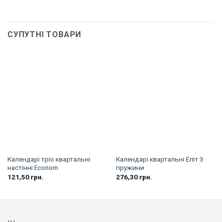
СУПУТНІ ТОВАРИ
Календарі тріо квартальні
Календарі квартальні Еліт 3
настінні Econom
пружини
121,50
грн.
276,30
грн.