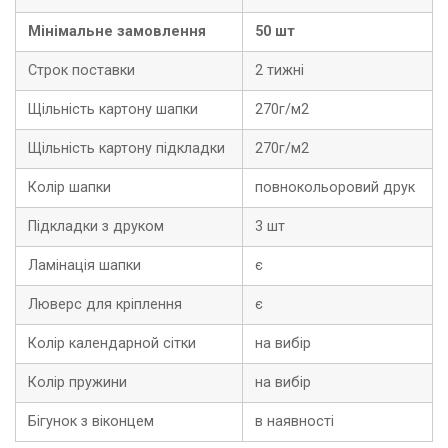
Мінімальне замовлення
50 шт
Строк поставки
2 тижні
Щільність картону шапки
270г/м2
Щільність картону підкладки
270г/м2
Колір шапки
повнокольоровий друк
Підкладки з друком
3 шт
Ламінація шапки
є
Люверс для кріплення
є
Колір календарной сітки
на вибір
Колір пружини
на вибір
Бігунок з віконцем
в наявності