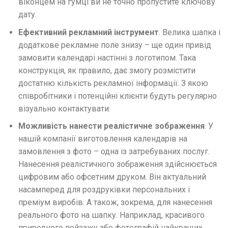
віконцем на гумці ви не точно пропустите ключову
дату.
Ефективний рекламний інструмент
. Велика шапка і
додаткове рекламне поле знизу – ще один привід
замовити календарі настінні з логотипом. Така
конструкція, як правило, дає змогу розмістити
достатню кількість рекламної інформації. З якою
співробітники і потенційні клієнти будуть регулярно
візуально контактувати.
Можливість нанести реалістичне зображення
. У
нашій компанії виготовлення календарів на
замовлення з фото – одна із затребуваних послуг.
Нанесення реалістичного зображення здійснюється
цифровим або офсетним друком. Він актуальний
насамперед для роздруківки персональних і
преміум виробів. А також, зокрема, для нанесення
реального фото на шапку. Наприклад, красивого
природного пейзажу або фотографій найкращих