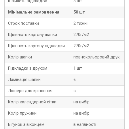
Кількість підкладок
3 шт.
Мінімальне замовлення
50 шт
Строк поставки
2 тижні
Щільність картону шапки
270г/м2
Щільність картону підкладки
270г/м2
Колір шапки
повнокольоровий друк
Підкладки з друком
1 шт
Ламінація шапки
є
Люверс для кріплення
є
Колір календарной сітки
на вибір
Колір пружини
на вибір
Бігунок з віконцем
в наявності