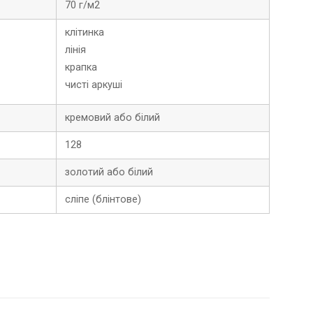
70 г/м2
клітинка
лінія
крапка
чисті аркуші
кремовий або білий
128
золотий або білий
сліпе (блінтове)