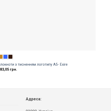
локноти з тисненням логотипу A5- Exire
283,05
грн.
Модні
283,0
Адреса: