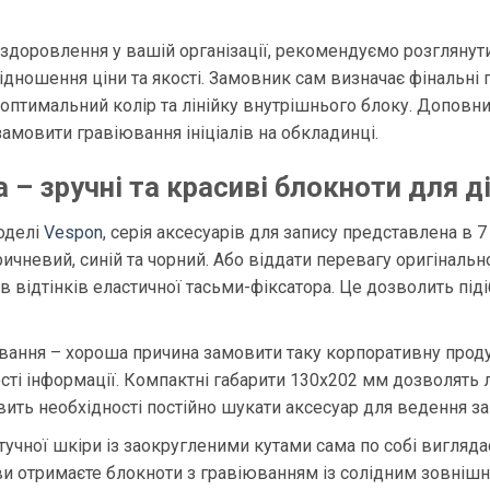
здоровлення у вашій організації, рекомендуємо розглянути
ідношення ціни та якості. Замовник сам визначає фінальні
ти оптимальний колір та лінійку внутрішнього блоку. Допов
амовити гравіювання ініціалів на обкладинці.
 – зручні та красиві блокноти для д
моделі
Vespon
, серія аксесуарів для запису представлена ​​в
оричневий, синій та чорний. Або віддати перевагу оригіна
в відтінків еластичної тасьми-фіксатора. Це дозволить пі
тування – хороша причина замовити таку корпоративну про
ості інформації. Компактні габарити 130х202 мм дозволять 
вить необхідності постійно шукати аксесуар для ведення за
тучної шкіри із заокругленими кутами сама по собі вигляд
 отримаєте блокноти з гравіюванням із солідним зовнішн