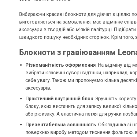
Вибираючи красиві блокноти для дівчат з ціллю по
виготовляється на замовлення, має відмінне співв
аксесуари в твердій або м’якій палітурці. Підібра
швидкого пошуку необхідних сторінок. Крім того, з
Блокноти з гравіюванням Leona
Різноманітність оформлення
. На відміну від 
вибрати класичні суворі відтінки, наприклад, к
себе увагу. Також ми пропонуємо кілька десяткі
аксесуарів.
Практичний внутрішній блок
. Зручність корис
блоку, яких вистачить для запису великої кільк
або рюкзаку. А еластична петля для ручки позба
Презентабельна зовнішність
. Обкладинка зі ш
поверхню виробу методом тиснення фольгою, ви