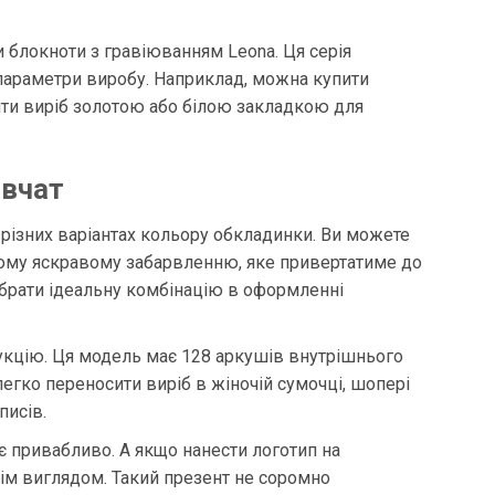
 блокноти з гравіюванням Leona. Ця серія
 параметри виробу. Наприклад, можна купити
нити виріб золотою або білою закладкою для
івчат
 7 різних варіантах кольору обкладинки. Ви можете
льному яскравому забарвленню, яке привертатиме до
дібрати ідеальну комбінацію в оформленні
дукцію. Ця модель має 128 аркушів внутрішнього
легко переносити виріб в жіночій сумочці, шопері
писів.
ає привабливо. А якщо нанести логотип на
ім виглядом. Такий презент не соромно