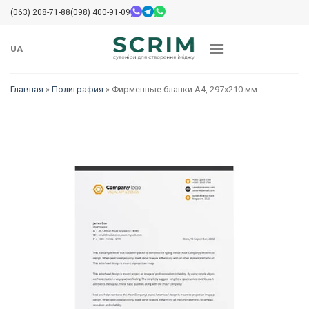
Skip
(063) 208-71-88
(098) 400-91-09
to
content
UA
Главная
»
Полиграфия
»
Фирменные бланки А4, 297х210 мм