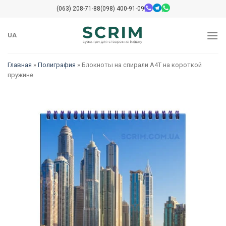
Skip
(063) 208-71-88
(098) 400-91-09
to
content
UA
Главная
»
Полиграфия
»
Блокноты на спирали А4T на короткой
пружине