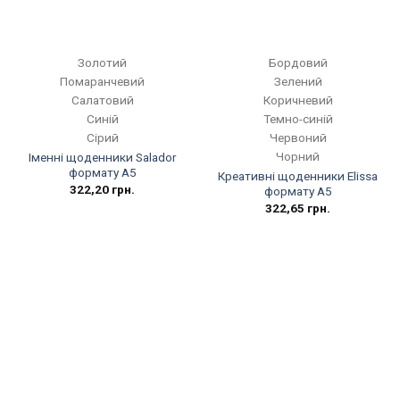
Золотий
Бордовий
Помаранчевий
Зелений
Салатовий
Коричневий
Синій
Темно-синій
Сірий
Червоний
Чорний
Іменні щоденники Salador
формату А5
Креативні щоденники Elissa
322,20
грн.
формату А5
322,65
грн.