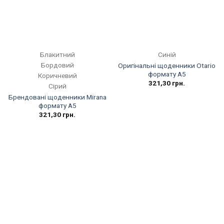
Блакитний
Синій
Бордовий
Оригінальні щоденники Otario
формату А5
Коричневий
321,30
грн.
Сірий
Брендовані щоденники Mirana
формату А5
321,30
грн.