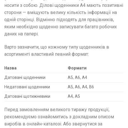
носити з собою. Ділові щоденники А4 мають позитивні
сторони — вміщують велику кількість інформації на
одній сторінці. Відмінно підходять для працівників,
яким необхідно щоденно записувати багато робочих
даних на папері.
Варто зазначити, що кожному типу щоденників в
асортименті властивий певний формат:
Назва
Формати
Датовані щоденники
А5, А6, А4
Недатовані щоденники
А5, А6, А4, В6
Датовані щотижневики
А4, А5
Перед замовленням великого тиражу продукції,
рекомендуємо ознайомитись з докладним описом
виробів в онлайн-каталозі. Або звернутися за