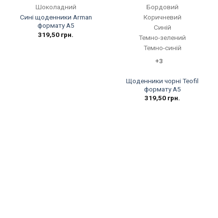
Шоколадний
Бордовий
Коричневий
Сині щоденники Arman
формату А5
Синій
319,50
грн.
Темно-зелений
Темно-синій
+3
Щоденники чорні Teofil
формату А5
319,50
грн.