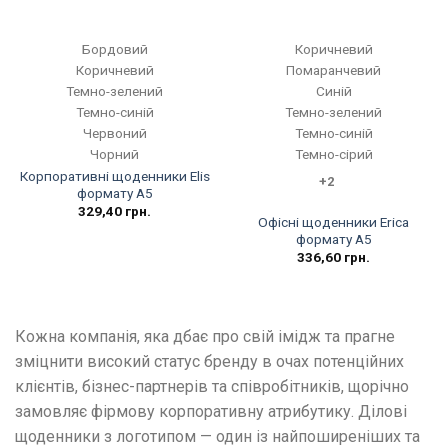
Бордовий
Коричневий
Коричневий
Помаранчевий
Темно-зелений
Синій
Темно-синій
Темно-зелений
Червоний
Темно-синій
Чорний
Темно-сірий
Корпоративні щоденники Elis
+2
формату A5
329,40
грн.
Офісні щоденники Erica
формату А5
336,60
грн.
Кожна компанія, яка дбає про свій імідж та прагне
зміцнити високий статус бренду в очах потенційних
клієнтів, бізнес-партнерів та співробітників, щорічно
замовляє фірмову корпоративну атрибутику. Ділові
щоденники з логотипом — один із найпоширеніших та