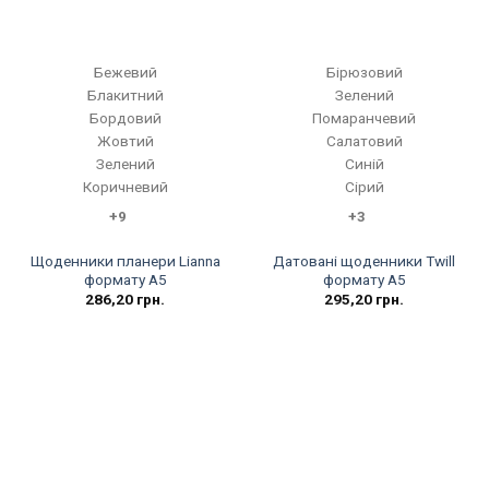
Бежевий
Бірюзовий
Блакитний
Зелений
Бордовий
Помаранчевий
Жовтий
Салатовий
Зелений
Синій
Коричневий
Сірий
+9
+3
Щоденники планери Lianna
Датовані щоденники Twill
формату А5
формату А5
286,20
грн.
295,20
грн.