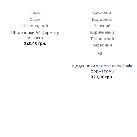
Синій
Бежевий
Сірий
Бордовий
Шоколадний
Зелений
Коричневий
Щоденники А5 формату
Vespera
Темно-сірий
320,40
грн.
Червоний
+2
Щоденники з тисненням Coala
формату А5
321,30
грн.