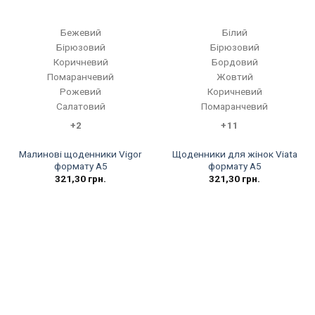
Бежевий
Білий
Бірюзовий
Бірюзовий
Коричневий
Бордовий
Помаранчевий
Жовтий
Рожевий
Коричневий
Салатовий
Помаранчевий
+2
+11
Малинові щоденники Vigor
Щоденники для жінок Viata
формату А5
формату А5
321,30
грн.
321,30
грн.