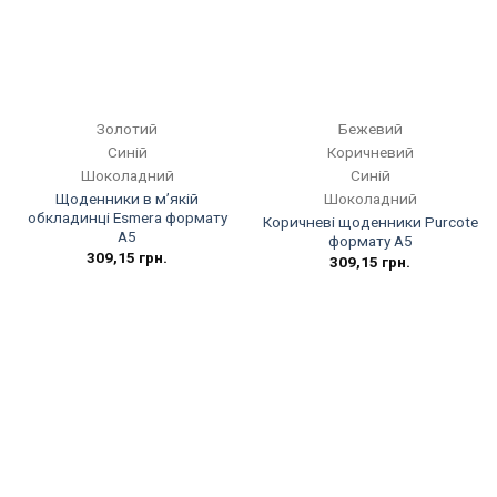
Золотий
Бежевий
Синій
Коричневий
Шоколадний
Синій
Шоколадний
Щоденники в м’якій
обкладинці Esmera формату
Коричневі щоденники Purcote
А5
формату А5
309,15
грн.
309,15
грн.