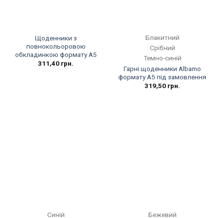
Блакитний
Щоденники з
повнокольоровою
Срібний
обкладинкою формату А5
Темно-синій
311,40
грн.
Гарні щоденники Albamo
формату А5 під замовлення
319,50
грн.
Синій
Бежевий