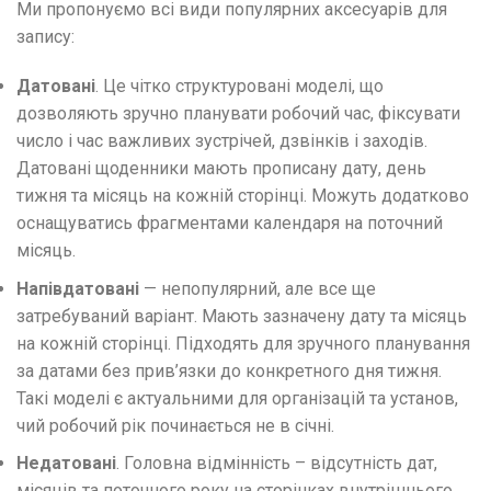
Ми пропонуємо всі види популярних аксесуарів для
запису:
Датовані
. Це чітко структуровані моделі, що
дозволяють зручно планувати робочий час, фіксувати
число і час важливих зустрічей, дзвінків і заходів.
Датовані щоденники мають прописану дату, день
тижня та місяць на кожній сторінці. Можуть додатково
оснащуватись фрагментами календаря на поточний
місяць.
Напівдатовані
— непопулярний, але все ще
затребуваний варіант. Мають зазначену дату та місяць
на кожній сторінці. Підходять для зручного планування
за датами без прив’язки до конкретного дня тижня.
Такі моделі є актуальними для організацій та установ,
чий робочий рік починається не в січні.
Недатовані
. Головна відмінність – відсутність дат,
місяців та поточного року на сторінках внутрішнього