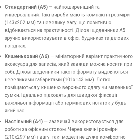
Стандартний (А5)
– найпоширеніший та
універсальний. Такі вироби мають компактні розміри
(143х202 мм) та невелику вагу, що позитивно
відбивається на практичності. Ділові щоденники А5
зручно використовувати в офісі, будинках та ділових
поїздках.
Кишеньковий (А6)
— мініатюрний варіант практичного
аксесуара для записів, який завжди можна носити при
собі. Ділові щоденники такого формату виділяються
невеликими габаритами (101х143 мм). Легко
поміщаються у кишеню верхнього одягу чи маленької
сумки. Ідеально підходять для швидкої фіксації
важливої ​​інформації або термінових нотаток у будь-
який час.
Настільний (А4)
— зазвичай використовується для
роботи за офісним столом. Через значні розміри
(210х297 мм) і вагу, такі моделі не дуже комфортно