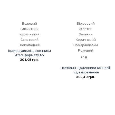
Бежевий
Бірюзовий
Блакитний
Жовтий
Коричневий
Зелений
Салатовий
Коричневий
Шоколадний
Помаранчевий
Рожевий
Індивідуальні щоденники
Atera формату А5
+10
301,95
грн.
Настільні щоденники А5 Fidelli
під замовлення
302,40
грн.