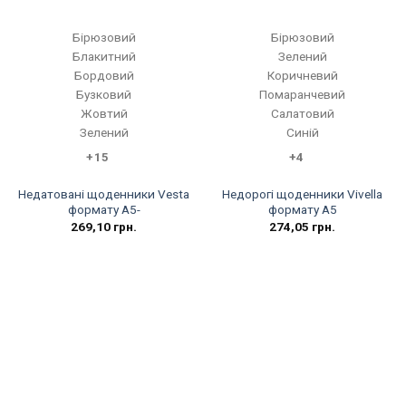
Бірюзовий
Бірюзовий
Блакитний
Зелений
Бордовий
Коричневий
Бузковий
Помаранчевий
Жовтий
Салатовий
Зелений
Синій
+15
+4
Недатовані щоденники Vesta
Недорогі щоденники Vivella
формату А5-
формату А5
269,10
грн.
274,05
грн.