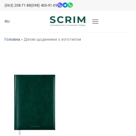
Перейти
(063) 208-71-88
(098) 400-91-09
до
змісту
RU
Головна
»
Ділові щоденники з логотипом