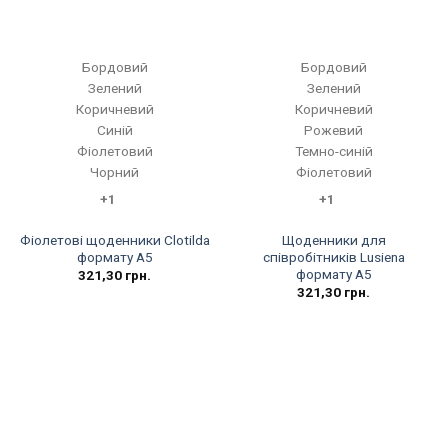
Бордовий
Бордовий
Зелений
Зелений
Коричневий
Коричневий
Синій
Рожевий
Фіолетовий
Темно-синій
Чорний
Фіолетовий
+1
+1
Фіолетові щоденники Clotilda
Щоденники для
формату А5
співробітників Lusiena
формату А5
321,30
грн.
321,30
грн.