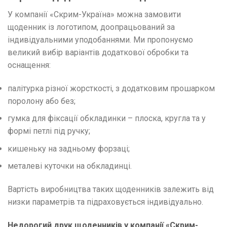
У компанії «Скрим-Україна» можна замовити
щоденник із логотипом, доопрацьований за
індивідуальними уподобаннями. Ми пропонуємо
великий вибір варіантів додаткової обробки та
оснащення:
палітурка різної жорсткості, з додатковим прошарком
поролону або без;
гумка для фіксації обкладинки – плоска, кругла та у
формі петлі під ручку;
кишеньку на задньому форзаці;
металеві куточки на обкладинці.
Вартість виробництва таких щоденників залежить від
низки параметрів та підраховується індивідуально.
Недорогий друк щоденників у компанії «Скрим-