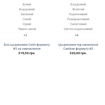
Білий
Бордовий
Бордовий
Жовтий
Зелений
Коричневий
Синій
Помаранчевий
Сірий
Салатовий
Темно-синій
Світло-коричневий
+2
+4
Білі щоденники Ostin формату
Щоденники під нанесення
А5 на замовлення
Cambee формату А5
319,50
грн.
320,40
грн.