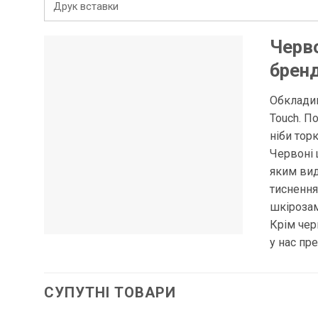
Друк вставки
Черво
брен
Обкладин
Touch. П
ніби тор
Червоні 
яким вид
тиснення
шкірозам
Крім чер
у нас пр
СУПУТНІ ТОВАРИ