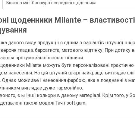
Вшивна міні-брошура всередині щоденника
ні щоденники Milante – властивості
дування
ка даного виду продукції є одним з варіантів штучної шкір
оверхня гладка, бархатиста, матового відтінку. При дотику в
каєшся прогумованої якісної тканини.
щоденники Milante можуть бути персоналізовані практично
ом нанесення. На цій штучній шкірі найкраще виглядає слі
. Однак можливе і нанесення фарбою, яка в поєднанні з м
інником виглядає дуже гармонійно.
воного, є ы інші кольори в даному матеріалі. Крім того, у So
едставлені також моделі Тач і soft gum.