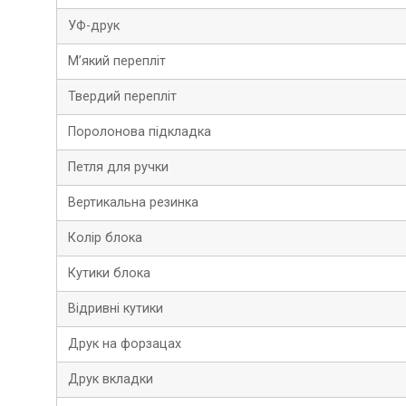
УФ-друк
М’який перепліт
Твердий перепліт
Поролонова підкладка
Петля для ручки
Вертикальна резинка
Колір блока
Кутики блока
Відривні кутики
Друк на форзацах
Друк вкладки