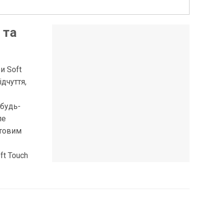
 та
и Soft
ідчуття,
 будь-
пе
атовим
ft Touch