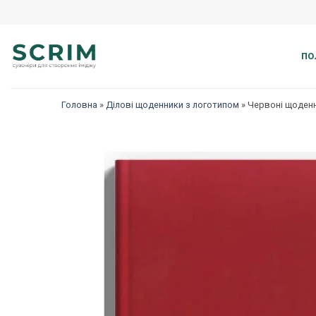
Перейти
до
змісту
ПО
Головна
»
Ділові щоденники з логотипом
»
Червоні щоденн