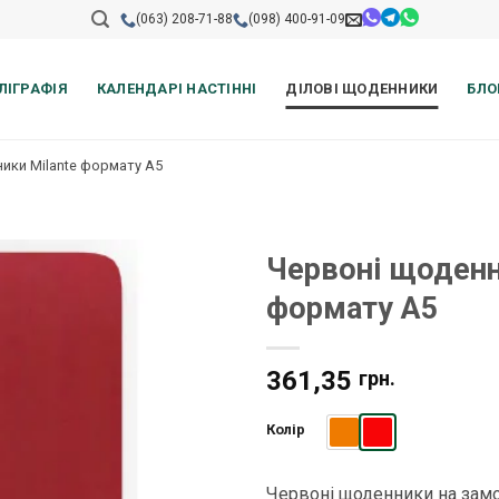
(063) 208-71-88
(098) 400-91-09
ЛІГРАФІЯ
КАЛЕНДАРІ НАСТІННІ
ДІЛОВІ ЩОДЕННИКИ
БЛО
ики Milante формату А5
Червоні щоденн
формату А5
361,35
грн.
Колір
Червоні щоденники на зам