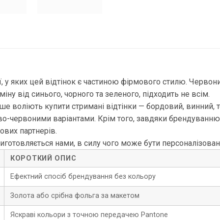
у яких цей відтінок є частиною фірмового стилю. Червоний 
міну від синього, чорного та зеленого, підходить не всім.
іше воліють купити стримані відтінки — бордовий, винний,
аво-червоними варіантами. Крім того, завдяки брендуванню
ових партнерів.
виготовляється нами, в силу чого може бути персоналізов
КОРОТКИЙ ОПИС
Ефектний спосіб брендування без кольору
Золота або срібна фольга за макетом
Яскраві кольори з точною передачею Pantone