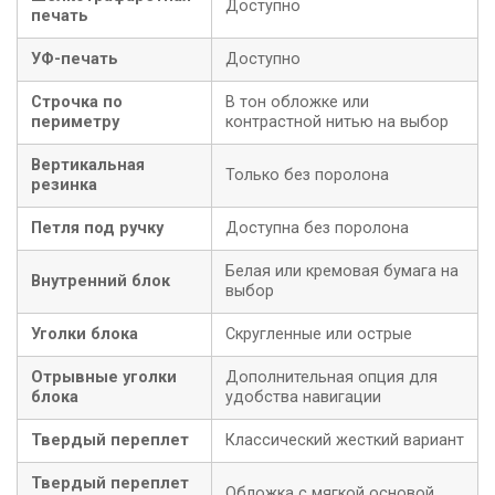
Доступно
печать
УФ-печать
Доступно
Строчка по
В тон обложке или
периметру
контрастной нитью на выбор
Вертикальная
Только без поролона
резинка
Петля под ручку
Доступна без поролона
Белая или кремовая бумага на
Внутренний блок
выбор
Уголки блока
Скругленные или острые
Отрывные уголки
Дополнительная опция для
блока
удобства навигации
Твердый переплет
Классический жесткий вариант
Твердый переплет
Обложка с мягкой основой