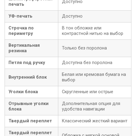
Доступно
печать
УФ-печать
Доступно
Строчка по
В тон обложке или
периметру
контрастной нитью на выбор
Вертикальная
Только без поролона
резинка
Петля под ручку
Доступна без поролона
Белая или кремовая бумага на
Внутренний блок
выбор
Уголки блока
Скругленные или острые
Отрывные уголки
Дополнительная опция для
блока
удобства навигации
Твердый переплет
Классический жесткий вариант
Твердый переплет
Обложка с мягкой основой