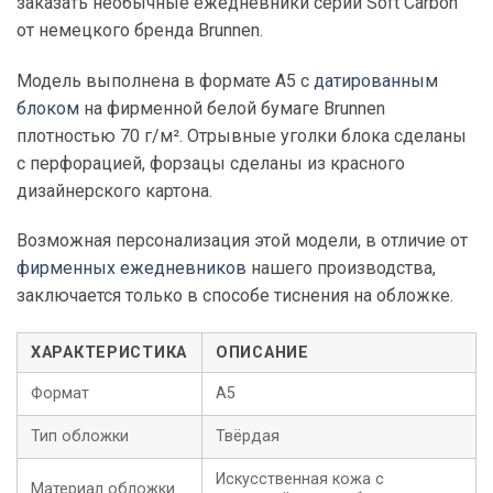
заказать
необычные ежедневники
серии Soft Carbon
от немецкого бренда Brunnen.
Модель выполнена в формате А5 с
датированным
блоком
на фирменной белой бумаге Brunnen
плотностью 70 г/м². Отрывные уголки блока сделаны
с перфорацией, форзацы сделаны из красного
дизайнерского картона.
Возможная персонализация этой модели, в отличие от
фирменных ежедневников
нашего производства,
заключается только в способе тиснения на обложке.
ХАРАКТЕРИСТИКА
ОПИСАНИЕ
Формат
А5
Тип обложки
Твёрдая
Искусственная кожа с
Материал обложки