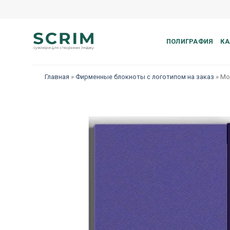
Skip
to
content
ПОЛИГРАФИЯ
КА
Главная
»
Фирменные блокноты с логотипом на заказ
»
Мо