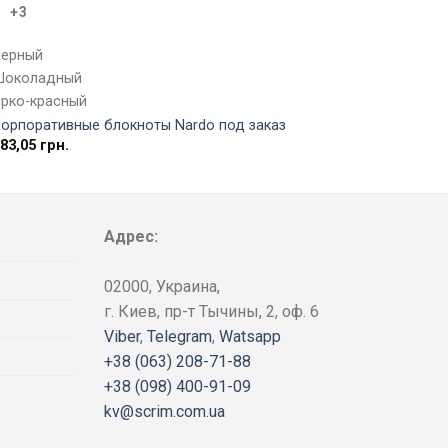
Дешев
+3
180,0
Черный
Шоколадный
Ярко-красный
Корпоративные блокноты Nardo под заказ
283,05
грн.
Адрес:
02000, Украина,
г. Киев, пр-т Тычины, 2, оф. 6
Viber
,
Telegram
,
Watsapp
+38 (063) 208-71-88
+38 (098) 400-91-09
kv@scrim.com.ua