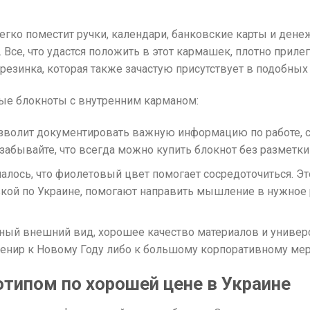
гко поместит ручки, календари, банковские карты и дене
Все, что удастся положить в этот кармашек, плотно приле
езинка, которая также зачастую присутствует в подобных 
ные блокноты с внутренним карманом:
зволит документировать важную информацию по работе, со
абывайте, что всегда можно купить блокнот без разметки 
алось, что фиолетовый цвет помогает сосредоточиться. Э
авкой по Украине, помогают направить мышление в нужное
ый внешний вид, хорошее качество материалов и универс
венир к Новому Году либо к большому корпоративному ме
отипом по хорошей цене в Украине