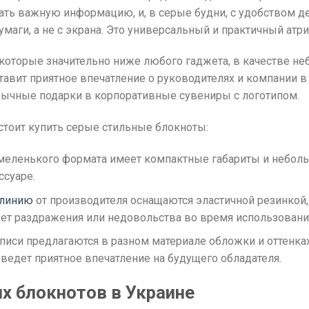
сать важную информацию, и, в серые будни, с удобством д
маги, а не с экрана. Это универсальный и практичный ат
которые значительно ниже любого гаджета, в качестве не
тавит приятное впечатление о руководителях и компании в
бычные подарки в корпоративные сувениры с логотипом.
стоит купить серые стильные блокноты:
меленького формата имеет компактные габариты и небольш
ссуаре.
 линию
от производителя оснащаются эластичной резинкой,
вет раздражения или недовольства во время использовани
иси предлагаются в разном материале обложки и оттенка
ведет приятное впечатление на будущего обладателя.
х блокнотов в Украине