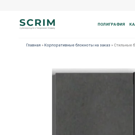
Skip
to
content
ПОЛИГРАФИЯ
КА
Главная
»
Корпоративные блокноты на заказ
»
Стильные 