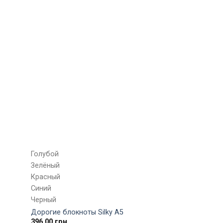
Голубой
Зелёный
Красный
Синий
Черный
Дорогие блокноты Silky А5
396,00
грн.