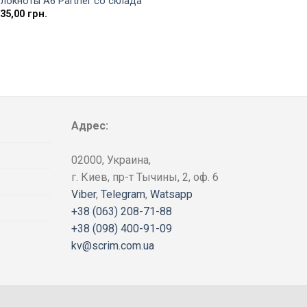
локноты А6 Partner со склада
+1
135,00
грн.
Шоко
Блокн
296,5
Адрес:
02000, Украина,
г. Киев, пр-т Тычины, 2, оф. 6
Viber
,
Telegram
,
Watsapp
+38 (063) 208-71-88
+38 (098) 400-91-09
kv@scrim.com.ua